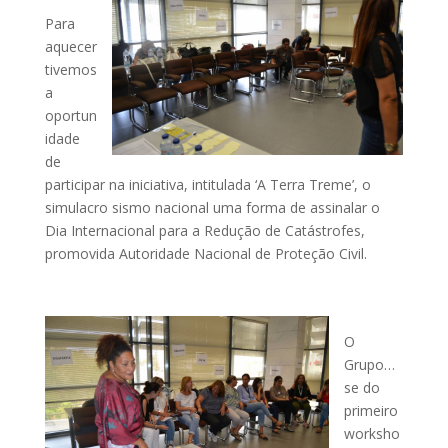
Para
aquecer
tivemos
a
oportun
idade
de
participar na iniciativa, intitulada ‘A Terra Treme’, o
simulacro sismo nacional uma forma de assinalar o
Dia Internacional para a Redução de Catástrofes,
promovida Autoridade Nacional de Proteção Civil.
O
Grupo…
se do
primeiro
worksho