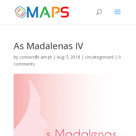
As Madalenas IV
by
contact@i-am.pt
|
Aug 7, 2018
|
Uncategorized
|
0
comments