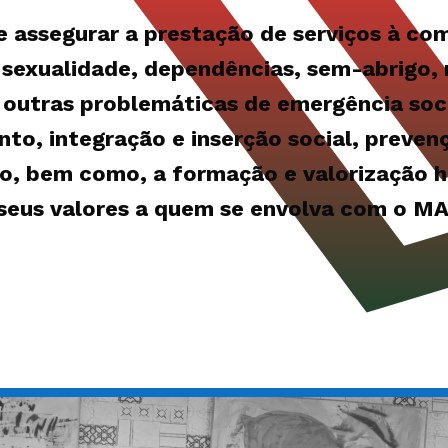
e assegurar a prestação de serviços à co
sexualidade, dependências, sem-abrigo, 
 outras problemáticas de emergência soci
o, integração e inserção social, prevenç
o, bem como, a formação e valorização 
seus valores a quem se envolva com o M