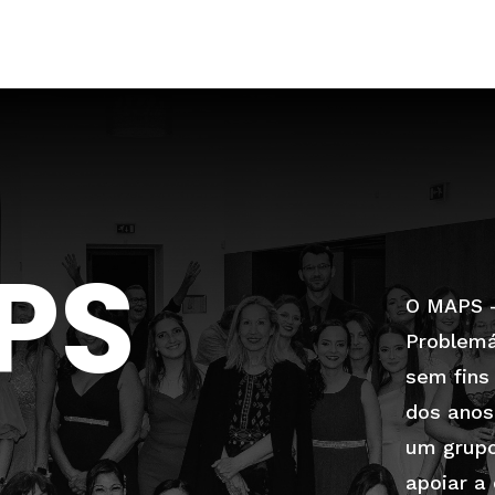
PS
O MAPS –
Problemá
sem fins
dos anos
um grupo
apoiar a