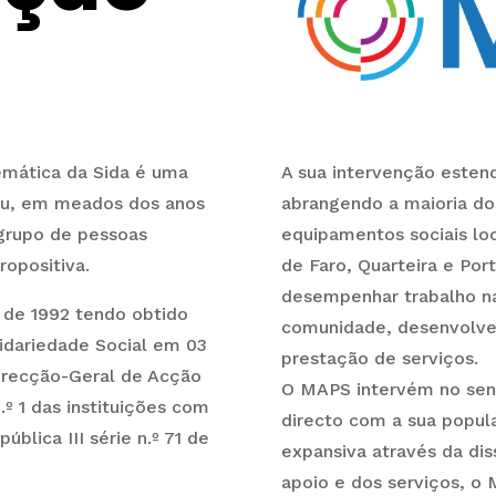
mática da Sida é uma
A sua intervenção estend
giu, em meados dos anos
abrangendo a maioria do
grupo de pessoas
equipamentos sociais lo
ropositiva.
de Faro, Quarteira e Por
desempenhar trabalho na
o de 1992 tendo obtido
comunidade, desenvolve
lidariedade Social em 03
prestação de serviços.
irecção-Geral de Acção
O MAPS intervém no sen
n.º 1 das instituições com
directo com a sua popul
ública III série n.º 71 de
expansiva através da dis
apoio e dos serviços, o