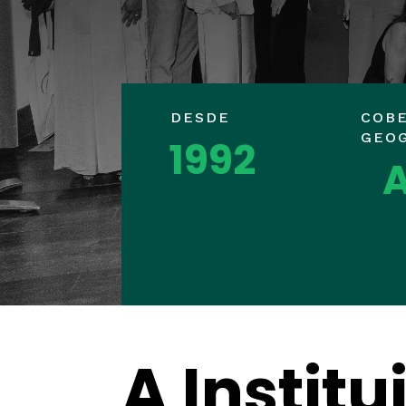
DESDE
COB
GEO
1992
A
A Institu