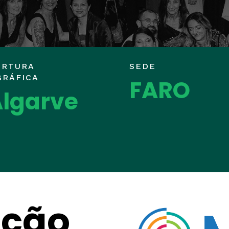
ERTURA
SEDE
GRÁFICA
FARO
lgarve
ição