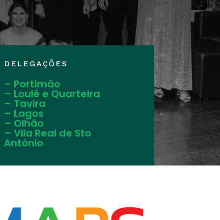
DELEGAÇÕES
– Portimão
– Loulé e Quarteira
– Tavira
– Lagos
– Olhão
– Vila Real de Sto
António