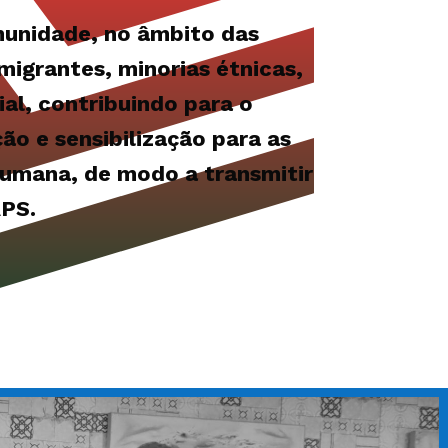
munidade, no âmbito das
migrantes, minorias étnicas,
al, contribuindo para o
ão e sensibilização para as
humana, de modo a transmitir
APS.