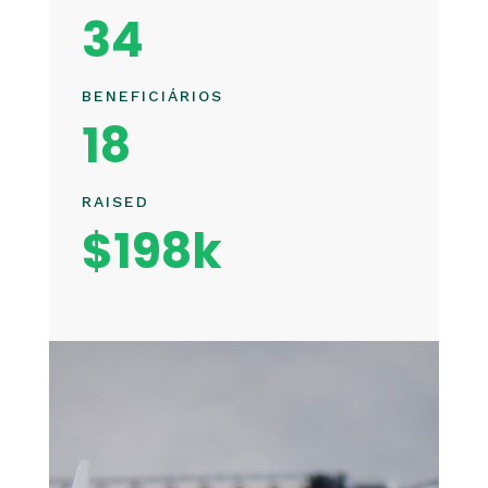
34
BENEFICIÁRIOS
18
RAISED
$198k