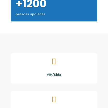
+1200
pessoas apoiadas

VIH/Sida
